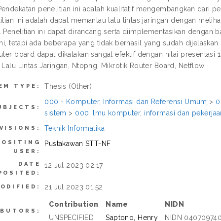
Pendekatan penelitian ini adalah kualitatif mengembangkan dari pe
litian ini adalah dapat memantau lalu lintas jaringan dengan mel
. Penelitian ini dapat dirancang serta diimplementasikan dengan
 ini, tetapi ada beberapa yang tidak berhasil yang sudah dijelask
outer board dapat dikatakan sangat efektif dengan nilai presentas
 Lalu Lintas Jaringan, Ntopng, Mikrotik Router Board, Netflow.
Thesis (Other)
EM TYPE:
000 - Komputer, Informasi dan Referensi Umum
>
0
UBJECTS:
sistem
>
000 Ilmu komputer, informasi dan pekerj
Teknik Informatika
VISIONS:
POSITING
Pustakawan STT-NF
USER:
DATE
12 Jul 2023 02:17
POSITED:
21 Jul 2023 01:52
ODIFIED:
Contribution
Name
NIDN
IBUTORS:
UNSPECIFIED
Saptono, Henry
NIDN 04070974