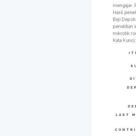
mengajar. 
Hasil pene
Beji Depok
penelitian
mikrotik r
Kata Kunci:
IT
S
DI
DE
DE
LAST M
CONTR