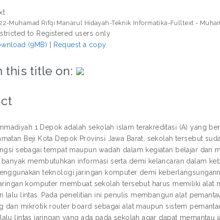
xt
22-Muhamad Rifqi Manarul Hidayah-Teknik Informatika-Fulltext - Muham
stricted to Registered users only
wnload (9MB)
|
Request a copy
 this title on:
ct
adiyah 1 Depok adalah sekolah islam terakreditasi (A) yang beral
matan Beji Kota Depok Provinsi Jawa Barat, sekolah tersebut sud
ungsi sebagai tempat maupun wadah dalam kegiatan belajar dan
 banyak membutuhkan informasi serta demi kelancaran dalam ke
enggunakan teknologi jaringan komputer demi keberlangsungann
jaringan komputer membuat sekolah tersebut harus memiliki alat 
 lalu lintas. Pada penelitian ini penulis membangun alat pemantau
 dan mikrotik router board sebagai alat maupun sistem pemantauan
alu lintas jaringan yang ada pada sekolah agar dapat memantau ja