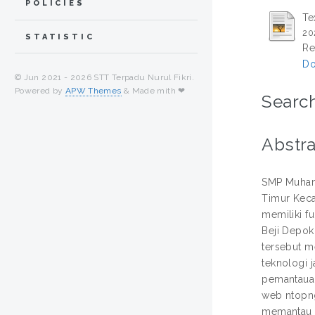
POLICIES
Te
20
STATISTIC
Re
Do
© Jun 2021 -
2026 STT Terpadu Nurul Fikri.
Powered by
APW Themes
& Made mith ❤
Search
Abstra
SMP Muhamm
Timur Keca
memiliki f
Beji Depok
tersebut m
teknologi 
pemantauan
web ntopng
memantau l