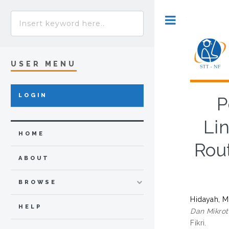
Toggle
USER MENU
LOGIN
P
Li
HOME
Rou
ABOUT
BROWSE
Hidayah, M
HELP
Dan Mikrot
Fikri.