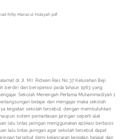
ad Rifqi Manarul Hidayah.pdf
amat di Jl. M.I. Ridwan Rais No.37 Kelurahan Beji
ah berdiri dan beroperasi pada tahaun 1963 yang
 mengajar. Sekolah Menengah Pertama Muhammadiyah 1
berlangsungan belajar dan mengajar maka sekolah
ya kegiatan sekolah tersebut, dengan membutuhkan
maupun sistem pemantauan jaringan seperti alat
an lalu lintas jaringan menggunakan aplikasi berbasis
 lalu lintas jaringan agar sekolah tersebut dapat
ringan tersebut demi kelancaran kegiatan belajar dan