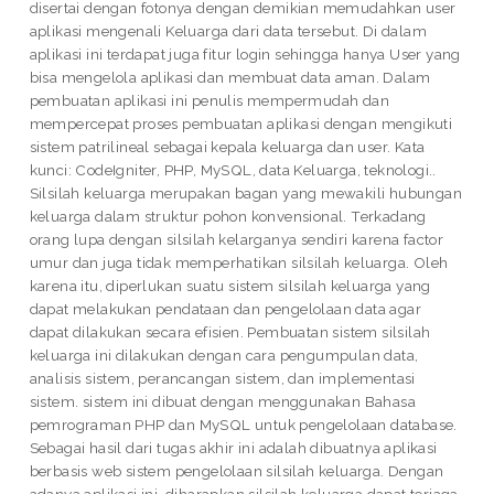
disertai dengan fotonya dengan demikian memudahkan user
aplikasi mengenali Keluarga dari data tersebut. Di dalam
aplikasi ini terdapat juga fitur login sehingga hanya User yang
bisa mengelola aplikasi dan membuat data aman. Dalam
pembuatan aplikasi ini penulis mempermudah dan
mempercepat proses pembuatan aplikasi dengan mengikuti
sistem patrilineal sebagai kepala keluarga dan user. Kata
kunci: CodeIgniter, PHP, MySQL, data Keluarga, teknologi..
Silsilah keluarga merupakan bagan yang mewakili hubungan
keluarga dalam struktur pohon konvensional. Terkadang
orang lupa dengan silsilah kelarganya sendiri karena factor
umur dan juga tidak memperhatikan silsilah keluarga. Oleh
karena itu, diperlukan suatu sistem silsilah keluarga yang
dapat melakukan pendataan dan pengelolaan data agar
dapat dilakukan secara efisien. Pembuatan sistem silsilah
keluarga ini dilakukan dengan cara pengumpulan data,
analisis sistem, perancangan sistem, dan implementasi
sistem. sistem ini dibuat dengan menggunakan Bahasa
pemrograman PHP dan MySQL untuk pengelolaan database.
Sebagai hasil dari tugas akhir ini adalah dibuatnya aplikasi
berbasis web sistem pengelolaan silsilah keluarga. Dengan
adanya aplikasi ini, diharapkan silsilah keluarga dapat terjaga.