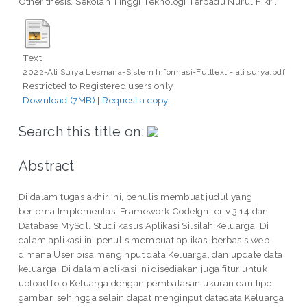
Other thesis, Sekolah Tinggi Teknologi Terpadu Nurul Fikri.
Text
2022-Ali Surya Lesmana-Sistem Informasi-Fulltext - ali surya.pdf
Restricted to Registered users only
Download (7MB)
|
Request a copy
Search this title on:
Abstract
Di dalam tugas akhir ini, penulis membuat judul yang
bertema Implementasi Framework CodeIgniter v.3.14 dan
Database MySql. Studi kasus Aplikasi Silsilah Keluarga. Di
dalam aplikasi ini penulis membuat aplikasi berbasis web
dimana User bisa menginput data Keluarga, dan update data
keluarga. Di dalam aplikasi ini disediakan juga fitur untuk
upload foto Keluarga dengan pembatasan ukuran dan tipe
gambar, sehingga selain dapat menginput datadata Keluarga