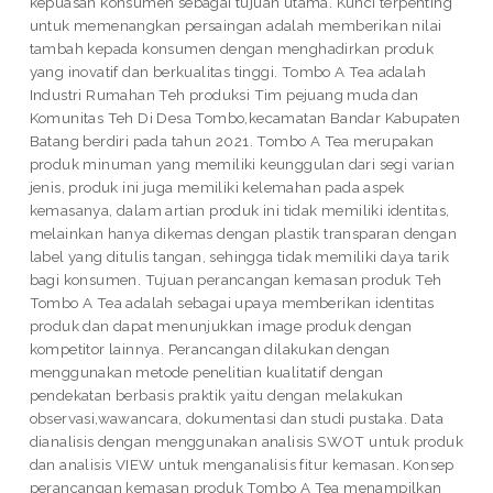
kepuasan konsumen sebagai tujuan utama. Kunci terpenting
untuk memenangkan persaingan adalah memberikan nilai
tambah kepada konsumen dengan menghadirkan produk
yang inovatif dan berkualitas tinggi. Tombo A Tea adalah
Industri Rumahan Teh produksi Tim pejuang muda dan
Komunitas Teh Di Desa Tombo,kecamatan Bandar Kabupaten
Batang berdiri pada tahun 2021. Tombo A Tea merupakan
produk minuman yang memiliki keunggulan dari segi varian
jenis, produk ini juga memiliki kelemahan pada aspek
kemasanya, dalam artian produk ini tidak memiliki identitas,
melainkan hanya dikemas dengan plastik transparan dengan
label yang ditulis tangan, sehingga tidak memiliki daya tarik
bagi konsumen. Tujuan perancangan kemasan produk Teh
Tombo A Tea adalah sebagai upaya memberikan identitas
produk dan dapat menunjukkan image produk dengan
kompetitor lainnya. Perancangan dilakukan dengan
menggunakan metode penelitian kualitatif dengan
pendekatan berbasis praktik yaitu dengan melakukan
observasi,wawancara, dokumentasi dan studi pustaka. Data
dianalisis dengan menggunakan analisis SWOT untuk produk
dan analisis VIEW untuk menganalisis fitur kemasan. Konsep
perancangan kemasan produk Tombo A Tea menampilkan