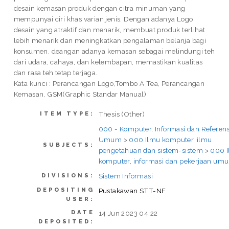
desain kemasan produk dengan citra minuman yang
mempunyai ciri khas varian jenis. Dengan adanya Logo
desain yang atraktif dan menarik, membuat produk terlihat
lebih menarik dan meningkatkan pengalaman belanja bagi
konsumen. deangan adanya kemasan sebagai melindungi teh
dari udara, cahaya, dan kelembapan, memastikan kualitas
dan rasa teh tetap terjaga.
Kata kunci : Perancangan Logo,Tombo A Tea, Perancangan
Kemasan, GSM(Graphic Standar Manual)
Thesis (Other)
ITEM TYPE:
000 - Komputer, Informasi dan Referens
Umum
>
000 Ilmu komputer, ilmu
SUBJECTS:
pengetahuan dan sistem-sistem
>
000 
komputer, informasi dan pekerjaan um
Sistem Informasi
DIVISIONS:
DEPOSITING
Pustakawan STT-NF
USER:
DATE
14 Jun 2023 04:22
DEPOSITED: