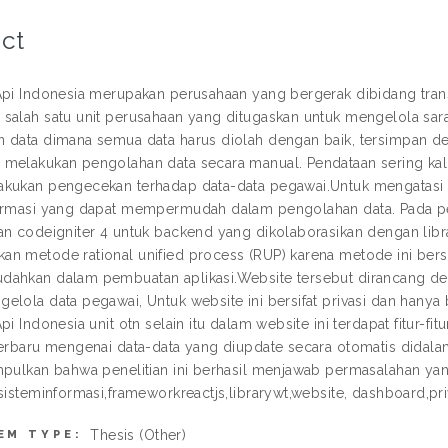
ct
Api Indonesia merupakan perusahaan yang bergerak dibidang trans
salah satu unit perusahaan yang ditugaskan untuk mengelola sar
 data dimana semua data harus diolah dengan baik, tersimpan d
melakukan pengolahan data secara manual. Pendataan sering kal
kukan pengecekan terhadap data-data pegawai.Untuk mengatasi 
ormasi yang dapat mempermudah dalam pengolahan data. Pada pen
an codeigniter 4 untuk backend yang dikolaborasikan dengan librar
n metode rational unified process (RUP) karena metode ini bers
ahkan dalam pembuatan aplikasi.Website tersebut dirancang d
elola data pegawai, Untuk website ini bersifat privasi dan hanya
pi Indonesia unit otn selain itu dalam website ini terdapat fitur-
terbaru mengenai data-data yang diupdate secara otomatis didalam 
mpulkan bahwa penelitian ini berhasil menjawab permasalahan yang 
sisteminformasi,frameworkreactjs,librarywt,website, dashboard,pri
Thesis (Other)
EM TYPE: