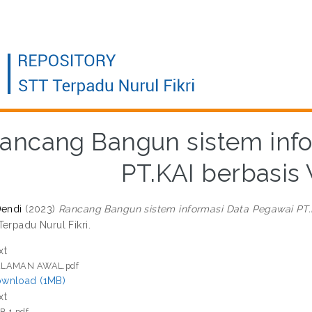
ancang Bangun sistem info
PT.KAI berbasis
Dendi
(2023)
Rancang Bangun sistem informasi Data Pegawai PT.
erpadu Nurul Fikri.
xt
LAMAN AWAL.pdf
wnload (1MB)
xt
B 1.pdf