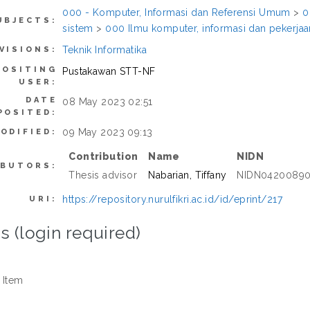
000 - Komputer, Informasi dan Referensi Umum
>
0
UBJECTS:
sistem
>
000 Ilmu komputer, informasi dan pekerj
Teknik Informatika
VISIONS:
POSITING
Pustakawan STT-NF
USER:
DATE
08 May 2023 02:51
POSITED:
09 May 2023 09:13
ODIFIED:
Contribution
Name
NIDN
IBUTORS:
Thesis advisor
Nabarian, Tiffany
NIDN0420089
https://repository.nurulfikri.ac.id/id/eprint/217
URI:
s (login required)
 Item