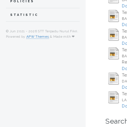
POLICIES
Do
Te
STATISTIC
BA
Do
Te
© Jun 2021 -
2026 STT Terpadu Nurul Fikri.
Powered by
APW Themes
& Made mith ❤
BA
Do
Te
BA
Re
Do
Te
DA
Do
Te
LA
Do
Search