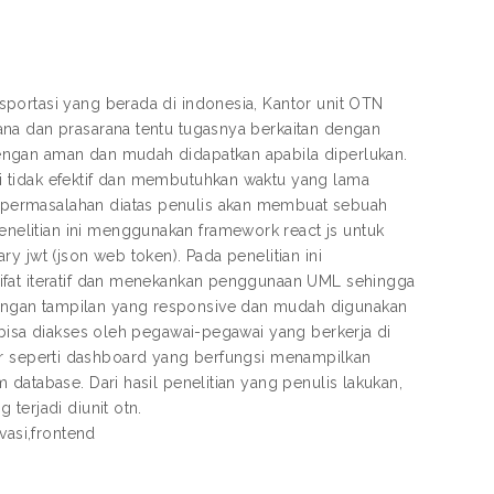
portasi yang berada di indonesia, Kantor unit OTN
ana dan prasarana tentu tugasnya berkaitan dengan
engan aman dan mudah didapatkan apabila diperlukan.
i tidak efektif dan membutuhkan waktu yang lama
permasalahan diatas penulis akan membuat sebuah
elitian ini menggunakan framework react js untuk
y jwt (json web token). Pada penelitian ini
ifat iteratif dan menekankan penggunaan UML sehingga
engan tampilan yang responsive dan mudah digunakan
 bisa diakses oleh pegawai-pegawai yang berkerja di
fitur seperti dashboard yang berfungsi menampilkan
database. Dari hasil penelitian yang penulis lakukan,
terjadi diunit otn.
vasi,frontend