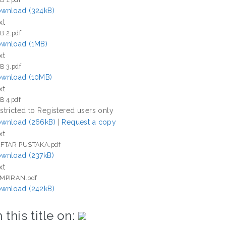
wnload (324kB)
xt
B 2.pdf
wnload (1MB)
xt
B 3.pdf
wnload (10MB)
xt
B 4.pdf
stricted to Registered users only
wnload (266kB)
|
Request a copy
xt
FTAR PUSTAKA.pdf
wnload (237kB)
xt
MPIRAN.pdf
wnload (242kB)
 this title on: