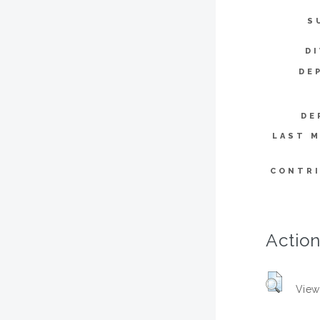
S
DI
DE
DE
LAST M
CONTR
Action
View