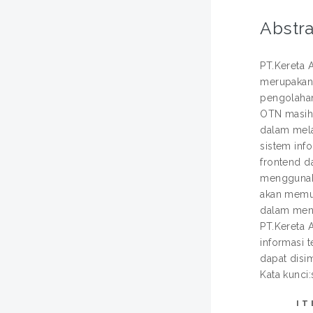
Abstra
PT.Kereta 
merupakan 
pengolahan
OTN masih 
dalam mela
sistem inf
frontend d
menggunaka
akan memud
dalam meng
PT.Kereta A
informasi 
dapat disi
Kata kunci:
IT