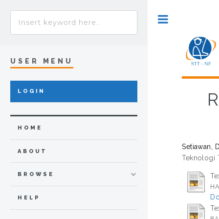
Toggle
USER MENU
LOGIN
R
HOME
Setiawan, 
ABOUT
Teknologi T
BROWSE
Te
HA
Do
HELP
Te
BA