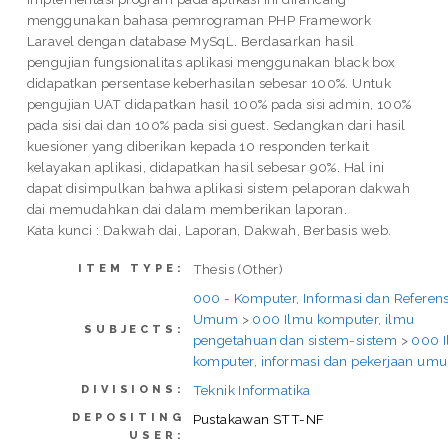
menggunakan bahasa pemrograman PHP Framework
Laravel dengan database MySqL. Berdasarkan hasil
pengujian fungsionalitas aplikasi menggunakan black box
didapatkan persentase keberhasilan sebesar 100%. Untuk
pengujian UAT didapatkan hasil 100% pada sisi admin, 100%
pada sisi dai dan 100% pada sisi guest. Sedangkan dari hasil
kuesioner yang diberikan kepada 10 responden terkait
kelayakan aplikasi, didapatkan hasil sebesar 90%. Hal ini
dapat disimpulkan bahwa aplikasi sistem pelaporan dakwah
dai memudahkan dai dalam memberikan laporan.
Kata kunci : Dakwah dai, Laporan, Dakwah, Berbasis web.
Thesis (Other)
ITEM TYPE:
000 - Komputer, Informasi dan Referens
Umum
>
000 Ilmu komputer, ilmu
SUBJECTS:
pengetahuan dan sistem-sistem
>
000 
komputer, informasi dan pekerjaan um
Teknik Informatika
DIVISIONS:
DEPOSITING
Pustakawan STT-NF
USER: